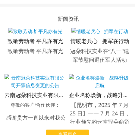
新闻资讯
致敬劳动者 平凡亦有光
情暖老兵心 拥军在行动
致敬劳动者 平凡亦有光
冠朵科技实业在“八一”建
军节慰问退伍军人活动
【云南省昆明市，7月31日】
云南冠朵科技实业有限公司开票信息变更的公告
企业名称焕新，战略升级启航
为热烈庆祝中国人民解放军
【昆明市，2025 年 7 月
建军98周年，弘扬拥军优属
尊敬的客户/合作伙伴：
25 日】—— 7 月 24 日，
光荣传统，表达对退伍军人
感谢贵方一直以来对我公
行业领先的云南冠朵商贸
的崇高敬意与深切关怀，云
司的支持与信任！
有限公司正式宣布，即日
南冠朵科技实业有限公司于7
查看更多