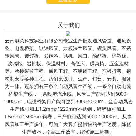
起启用全新企业名称——
为适应公司业务发展需
月31日组织开展了“八一”建
云南冠朵科技实业有限公
要，我公司（云南冠朵商
军节慰问退伍军人活动。公
司（简称“冠朵科技实
贸有限公司）名称已变
司总经理亲自前往车间，为
关于我们
业”）。
更，开票信息已进行变
公司的退伍军人送上节日的
更
；
自
2025
年
7
月
31
日
诚挚问候与精心准备的慰问
云南冠朵科技实业有限公司专业生产批发通风管道、通风设
起，所有向我公司支付的
备、电缆桥架、镀锌风管、共板法兰风管、螺旋风管、不锈
礼品。
钢风管、镀锌板、彩钢卷、风机、风口、酚醛板、橡塑板、
款项及索取发票，请使用
玻璃棉、岩棉板、保温材料、高低床、课桌椅、五金建材
新的开票信息。
等。承接暖通工程、通风工程、不锈钢工程、剪板折弯、钢
构制安等各种工程。我们集设计、生产、销售、安装、服务
为一体。冠朵拥有三条全自动风管生产线，一条全自动电缆
桥架生产线，一条喷塑流水线。风管日产能可达到6000-
10000㎡，电缆桥架日产能可达到3000-5000m。全自动风管
生产线可加工1.2mmx1220mm不锈钢，镀锌板可加工
1.5mmx1500mm钢卷，日产能可达到6000-10000㎡。从事
风管加工生产多年，可为广大客户提供快的生产速度，降低
生产成本，提高工作效率，缩短施工周期。