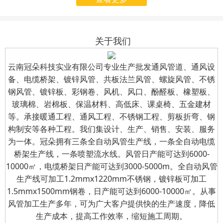
起启用全新企业名称——
为适应公司业务发展需
月31日组织开展了“八一”建
云南冠朵科技实业有限公
要，我公司（云南冠朵商
军节慰问退伍军人活动。公
司（简称“冠朵科技实
贸有限公司）名称已变
司总经理亲自前往车间，为
关于我们
业”）。
更，开票信息已进行变
公司的退伍军人送上节日的
更
；
自
2025
年
7
月
31
日
诚挚问候与精心准备的慰问
云南冠朵科技实业有限公司专业生产批发通风管道、通风设
起，所有向我公司支付的
备、电缆桥架、镀锌风管、共板法兰风管、螺旋风管、不锈
礼品。
钢风管、镀锌板、彩钢卷、风机、风口、酚醛板、橡塑板、
款项及索取发票，请使用
玻璃棉、岩棉板、保温材料、高低床、课桌椅、五金建材
新的开票信息。
等。承接暖通工程、通风工程、不锈钢工程、剪板折弯、钢
构制安等各种工程。我们集设计、生产、销售、安装、服务
为一体。冠朵拥有三条全自动风管生产线，一条全自动电缆
桥架生产线，一条喷塑流水线。风管日产能可达到6000-
10000㎡，电缆桥架日产能可达到3000-5000m。全自动风管
生产线可加工1.2mmx1220mm不锈钢，镀锌板可加工
1.5mmx1500mm钢卷，日产能可达到6000-10000㎡。从事
风管加工生产多年，可为广大客户提供快的生产速度，降低
生产成本，提高工作效率，缩短施工周期。