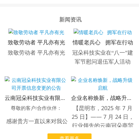
新闻资讯
致敬劳动者 平凡亦有光
情暖老兵心 拥军在行动
致敬劳动者 平凡亦有光
冠朵科技实业在“八一”建
军节慰问退伍军人活动
【云南省昆明市，7月31日】
云南冠朵科技实业有限公司开票信息变更的公告
企业名称焕新，战略升级启航
为热烈庆祝中国人民解放军
【昆明市，2025 年 7 月
建军98周年，弘扬拥军优属
尊敬的客户/合作伙伴：
25 日】—— 7 月 24 日，
光荣传统，表达对退伍军人
感谢贵方一直以来对我公
行业领先的云南冠朵商贸
的崇高敬意与深切关怀，云
司的支持与信任！
有限公司正式宣布，即日
南冠朵科技实业有限公司于7
查看更多