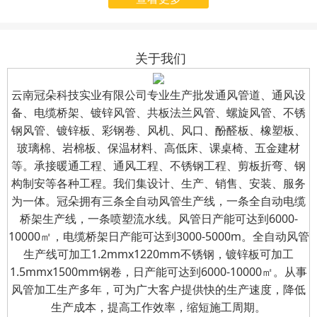
起启用全新企业名称——
为适应公司业务发展需
月31日组织开展了“八一”建
云南冠朵科技实业有限公
要，我公司（云南冠朵商
军节慰问退伍军人活动。公
司（简称“冠朵科技实
贸有限公司）名称已变
司总经理亲自前往车间，为
关于我们
业”）。
更，开票信息已进行变
公司的退伍军人送上节日的
更
；
自
2025
年
7
月
31
日
诚挚问候与精心准备的慰问
云南冠朵科技实业有限公司专业生产批发通风管道、通风设
起，所有向我公司支付的
备、电缆桥架、镀锌风管、共板法兰风管、螺旋风管、不锈
礼品。
钢风管、镀锌板、彩钢卷、风机、风口、酚醛板、橡塑板、
款项及索取发票，请使用
玻璃棉、岩棉板、保温材料、高低床、课桌椅、五金建材
新的开票信息。
等。承接暖通工程、通风工程、不锈钢工程、剪板折弯、钢
构制安等各种工程。我们集设计、生产、销售、安装、服务
为一体。冠朵拥有三条全自动风管生产线，一条全自动电缆
桥架生产线，一条喷塑流水线。风管日产能可达到6000-
10000㎡，电缆桥架日产能可达到3000-5000m。全自动风管
生产线可加工1.2mmx1220mm不锈钢，镀锌板可加工
1.5mmx1500mm钢卷，日产能可达到6000-10000㎡。从事
风管加工生产多年，可为广大客户提供快的生产速度，降低
生产成本，提高工作效率，缩短施工周期。