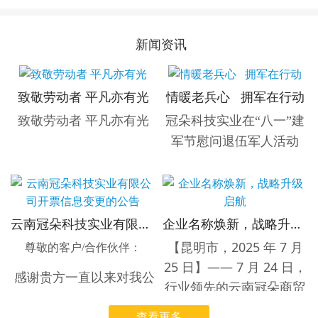
新闻资讯
致敬劳动者 平凡亦有光
情暖老兵心 拥军在行动
致敬劳动者 平凡亦有光
冠朵科技实业在“八一”建
军节慰问退伍军人活动
【云南省昆明市，7月31日】
云南冠朵科技实业有限公司开票信息变更的公告
企业名称焕新，战略升级启航
为热烈庆祝中国人民解放军
【昆明市，2025 年 7 月
建军98周年，弘扬拥军优属
尊敬的客户/合作伙伴：
25 日】—— 7 月 24 日，
光荣传统，表达对退伍军人
感谢贵方一直以来对我公
行业领先的云南冠朵商贸
的崇高敬意与深切关怀，云
司的支持与信任！
有限公司正式宣布，即日
南冠朵科技实业有限公司于7
查看更多