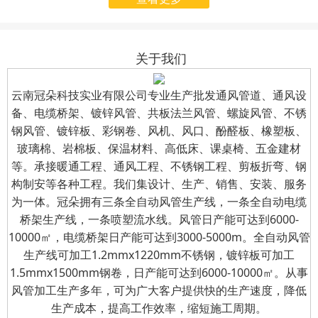
起启用全新企业名称——
为适应公司业务发展需
月31日组织开展了“八一”建
云南冠朵科技实业有限公
要，我公司（云南冠朵商
军节慰问退伍军人活动。公
司（简称“冠朵科技实
贸有限公司）名称已变
司总经理亲自前往车间，为
关于我们
业”）。
更，开票信息已进行变
公司的退伍军人送上节日的
更
；
自
2025
年
7
月
31
日
诚挚问候与精心准备的慰问
云南冠朵科技实业有限公司专业生产批发通风管道、通风设
起，所有向我公司支付的
备、电缆桥架、镀锌风管、共板法兰风管、螺旋风管、不锈
礼品。
钢风管、镀锌板、彩钢卷、风机、风口、酚醛板、橡塑板、
款项及索取发票，请使用
玻璃棉、岩棉板、保温材料、高低床、课桌椅、五金建材
新的开票信息。
等。承接暖通工程、通风工程、不锈钢工程、剪板折弯、钢
构制安等各种工程。我们集设计、生产、销售、安装、服务
为一体。冠朵拥有三条全自动风管生产线，一条全自动电缆
桥架生产线，一条喷塑流水线。风管日产能可达到6000-
10000㎡，电缆桥架日产能可达到3000-5000m。全自动风管
生产线可加工1.2mmx1220mm不锈钢，镀锌板可加工
1.5mmx1500mm钢卷，日产能可达到6000-10000㎡。从事
风管加工生产多年，可为广大客户提供快的生产速度，降低
生产成本，提高工作效率，缩短施工周期。