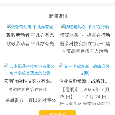
新闻资讯
致敬劳动者 平凡亦有光
情暖老兵心 拥军在行动
致敬劳动者 平凡亦有光
冠朵科技实业在“八一”建
军节慰问退伍军人活动
【云南省昆明市，7月31日】
云南冠朵科技实业有限公司开票信息变更的公告
企业名称焕新，战略升级启航
为热烈庆祝中国人民解放军
【昆明市，2025 年 7 月
建军98周年，弘扬拥军优属
尊敬的客户/合作伙伴：
25 日】—— 7 月 24 日，
光荣传统，表达对退伍军人
感谢贵方一直以来对我公
行业领先的云南冠朵商贸
的崇高敬意与深切关怀，云
司的支持与信任！
有限公司正式宣布，即日
南冠朵科技实业有限公司于7
查看更多