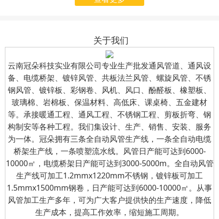
起启用全新企业名称——
为适应公司业务发展需
月31日组织开展了“八一”建
云南冠朵科技实业有限公
要，我公司（云南冠朵商
军节慰问退伍军人活动。公
司（简称“冠朵科技实
贸有限公司）名称已变
司总经理亲自前往车间，为
关于我们
业”）。
更，开票信息已进行变
公司的退伍军人送上节日的
更
；
自
2025
年
7
月
31
日
诚挚问候与精心准备的慰问
云南冠朵科技实业有限公司专业生产批发通风管道、通风设
起，所有向我公司支付的
备、电缆桥架、镀锌风管、共板法兰风管、螺旋风管、不锈
礼品。
钢风管、镀锌板、彩钢卷、风机、风口、酚醛板、橡塑板、
款项及索取发票，请使用
玻璃棉、岩棉板、保温材料、高低床、课桌椅、五金建材
新的开票信息。
等。承接暖通工程、通风工程、不锈钢工程、剪板折弯、钢
构制安等各种工程。我们集设计、生产、销售、安装、服务
为一体。冠朵拥有三条全自动风管生产线，一条全自动电缆
桥架生产线，一条喷塑流水线。风管日产能可达到6000-
10000㎡，电缆桥架日产能可达到3000-5000m。全自动风管
生产线可加工1.2mmx1220mm不锈钢，镀锌板可加工
1.5mmx1500mm钢卷，日产能可达到6000-10000㎡。从事
风管加工生产多年，可为广大客户提供快的生产速度，降低
生产成本，提高工作效率，缩短施工周期。