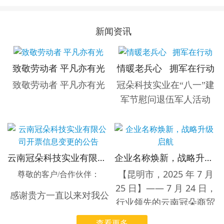
新闻资讯
致敬劳动者 平凡亦有光
情暖老兵心 拥军在行动
致敬劳动者 平凡亦有光
冠朵科技实业在“八一”建
军节慰问退伍军人活动
【云南省昆明市，7月31日】
云南冠朵科技实业有限公司开票信息变更的公告
企业名称焕新，战略升级启航
为热烈庆祝中国人民解放军
【昆明市，2025 年 7 月
建军98周年，弘扬拥军优属
尊敬的客户/合作伙伴：
25 日】—— 7 月 24 日，
光荣传统，表达对退伍军人
感谢贵方一直以来对我公
行业领先的云南冠朵商贸
的崇高敬意与深切关怀，云
司的支持与信任！
有限公司正式宣布，即日
南冠朵科技实业有限公司于7
查看更多